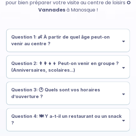
pour bien préparer votre visite au centre de loisirs
O
Vannades
à Manosque !
Question 1: 👶
À partir de quel âge peut-on
venir au centre ?
dès 2 ans
Question 2: 👨‍👩‍👧‍👦
Peut-on venir en groupe ?
6 ans et de savoir nager
(Anniversaires, scolaires...)
groupes sur réservation
Question 3: 🕐
Quels sont vos horaires
d’ouverture ?
7/7 en juillet août
Question 4: 🍽️
Y a-t-il un restaurant ou un snack
De 10h00 à 19h00
?
Fermé le lundi et mardi en basse saison (mai, juin)