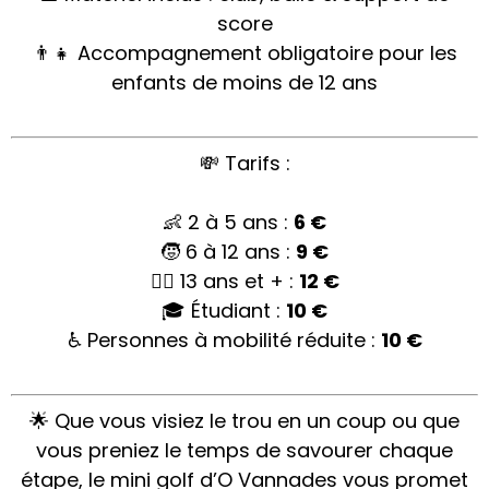
score
👨‍👧 Accompagnement obligatoire pour les
enfants de moins de 12 ans
💸 Tarifs :
👶 2 à 5 ans :
6 €
🧒 6 à 12 ans :
9 €
👱‍♂️ 13 ans et + :
12 €
🎓 Étudiant :
10 €
♿ Personnes à mobilité réduite :
10 €
🌟 Que vous visiez le trou en un coup ou que
vous preniez le temps de savourer chaque
étape, le mini golf d’O Vannades vous promet