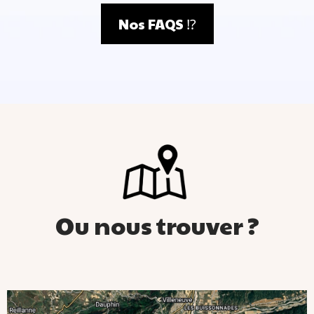
partie snack
Nos FAQS ⁉️
restaurant italien
Il Gusto
Ou nous trouver ?