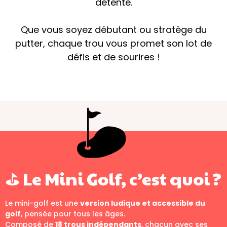
détente.
Que vous soyez débutant ou stratège du
putter, chaque trou vous promet son lot de
défis et de sourires !
Read More
⛳ Le Mini Golf, c’est quoi ?
Le mini-golf est une
version ludique et accessible du
golf
, pensée pour tous les âges.
Composé de
18 trous indépendants
, chacun avec ses